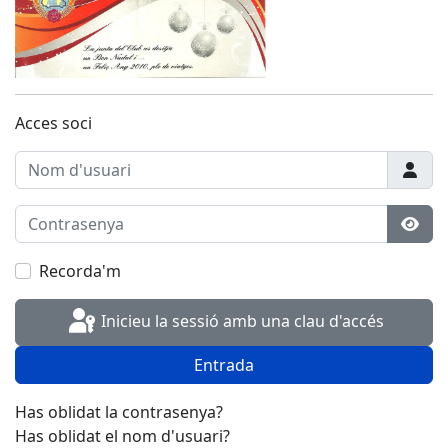
Acces soci
Nom d'usuari
Contrasenya
Most
Recorda'm
Inicieu la sessió amb una clau d'accés
Entrada
Has oblidat la contrasenya?
Has oblidat el nom d'usuari?