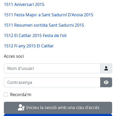
1511 Aniversari 2015
1511 Festa Major a Sant Sadurní D'Anoia 2015
1511 Resumen sortida Sant Sadurni 2015
1512 El Catllar 2015 Festa de l'oli
1512 Fi any 2015 El Catllar
Acces soci
Nom d'usuari
Contrasenya
Most
Recorda'm
Inicieu la sessió amb una clau d'accés