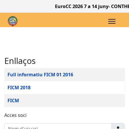
EuroCC 2026 7 a 14 juny- CONTHEY
Enllaços
Articles
Títol
Full informatiu FICM 01 2016
FICM 2018
FICM
Acces soci
Nom d'usuari