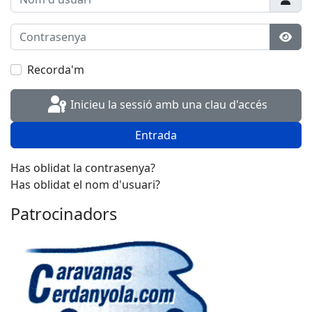
Contrasenya
Most
Recorda'm
Inicieu la sessió amb una clau d'accés
Entrada
Has oblidat la contrasenya?
Has oblidat el nom d'usuari?
Patrocinadors